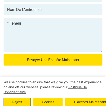
Nom De L'entreprise
Teneur
Envoyer Une Enquête Maintenant
We use cookies to ensure that we give you the best experience
on and off our website. please review our
Politique De
Copyright © 2026 POWER EAGLE INDUSTRIES, INC. |
Confidentialité
Plan du site
Politique de confidentialité
Reject
Cookies
D'accord Maintenan