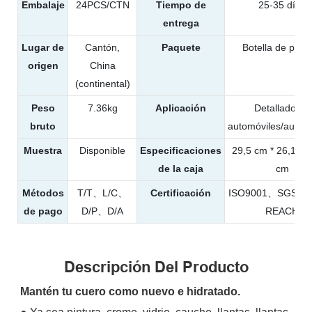
Embalaje
24PCS/CTN
Tiempo de
25-35 días
entrega
Lugar de
Cantón,
Paquete
Botella de plást
origen
China
(continental)
Peso
7.36kg
Aplicación
Detallado de
bruto
automóviles/autom
Muestra
Disponible
Especificaciones
29,5 cm * 26,1 cm
de la caja
cm
Métodos
T/T、L/C、
Certificación
ISO9001、SGS、
de pago
D/P、D/A
REACH
Descripción Del Producto
Mantén tu cuero como nuevo e hidratado.