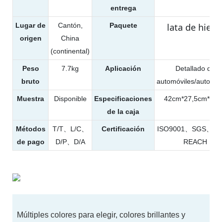
entrega
Lugar de
Cantón,
Paquete
lata de hierr
origen
China
(continental)
Peso
7.7kg
Aplicación
Detallado de
bruto
automóviles/automóv
Muestra
Disponible
Especificaciones
42cm*27,5cm*21
de la caja
Métodos
T/T、L/C、
Certificación
ISO9001、SGS、T
de pago
D/P、D/A
REACH
Múltiples colores para elegir, colores brillantes y