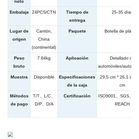
neto
Embalaje
24PCS/CTN
Tiempo de
25-35 días
entrega
Lugar de
Cantón,
Paquete
Botella de plástic
origen
China
(continental)
Peso
7.84kg
Aplicación
Detallado de
bruto
automóviles/automóv
Muestra
Disponible
Especificaciones
29,5 cm * 26,1 cm *
de la caja
cm
Métodos
T/T、L/C、
Certificación
ISO9001、SGS、T
de pago
D/P、D/A
REACH