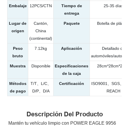
Embalaje
12PCS/CTN
Tiempo de
25-35 días
entrega
Lugar de
Cantón,
Paquete
Botella de plástic
origen
China
(continental)
Peso
7.12kg
Aplicación
Detallado de
bruto
automóviles/automóv
Muestra
Disponible
Especificaciones
28cm*28cm*23c
de la caja
Métodos
T/T、L/C、
Certificación
ISO9001、SGS、T
de pago
D/P、D/A
REACH
Descripción Del Producto
Mantén tu vehículo limpio con POWER EAGLE 9956