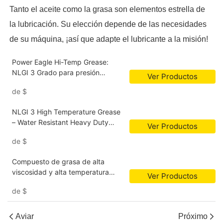
Tanto el aceite como la grasa son elementos estrella de
la lubricación. Su elección depende de las necesidades
de su máquina, ¡así que adapte el lubricante a la misión!
Power Eagle Hi-Temp Grease:
NLGI 3 Grado para presión
Ver Productos
extrema & Lubricación a alta
de
$
temperatura
NLGI 3 High Temperature Grease
– Water Resistant Heavy Duty
Ver Productos
Lubricant for Automotive Bearings,
de
$
Marine Equipment <000000>
Industrial Machinery
Compuesto de grasa de alta
viscosidad y alta temperatura
Ver Productos
para cojinetes industriales
de
$
Aviar
Próximo