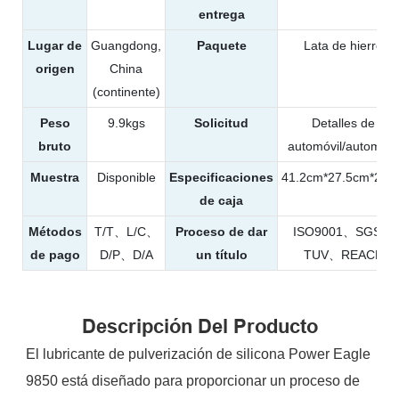
entrega
Lugar de
Guangdong,
Paquete
Lata de hierro
origen
China
(continente)
Peso
9.9kgs
Solicitud
Detalles de
bruto
automóvil/automóvi
Muestra
Disponible
Especificaciones
41.2cm*27.5cm*21c
de caja
Métodos
T/T、L/C、
Proceso de dar
ISO9001、SGS、
de pago
D/P、D/A
un título
TUV、REACH
Descripción Del Producto
El lubricante de pulverización de silicona Power Eagle
9850 está diseñado para proporcionar un proceso de