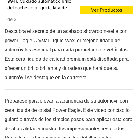
9946 Cuidado automático brillo
del coche cera líquida lata de
Ver Productos
hierro revestimiento cerámico cera
de
$
líquida de cristal
Descubra el secreto de un acabado showroom-selle con
power Eagle Crystal Liquid Wax, el mejor cuidado de
automóviles esencial para cada propietario de vehículos.
Esta cera líquida de calidad premium está diseñada para
ofrecer un brillo brillante y duradero que hará que su
automóvil se destaque en la carretera.
Prepárese para elevar la apariencia de su automóvil con
cera líquida de cristal Power Eagle. Este video conciso lo
guiará a través de los simples pasos para aplicar esta cera
de alta calidad y mostrar los impresionantes resultados.
Perfecto para los entusiastas y los detalles de los