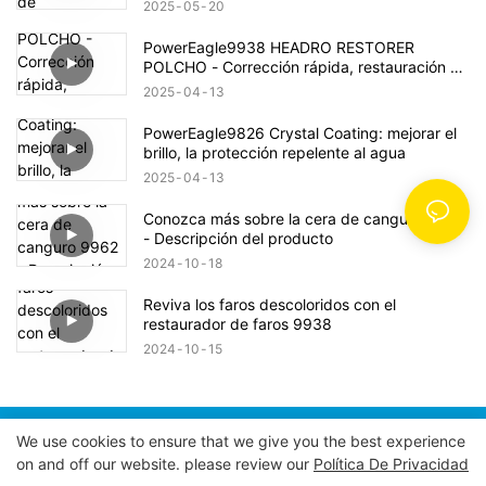
2025
05
20
PowerEagle9938 HEADRO RESTORER
POLCHO - Corrección rápida, restauración de
claridad, mejorar la seguridad
2025
04
13
PowerEagle9826 Crystal Coating: mejorar el
brillo, la protección repelente al agua
2025
04
13
Conozca más sobre la cera de canguro 9962
- Descripción del producto
2024
10
18
Reviva los faros descoloridos con el
restaurador de faros 9938
2024
10
15
We use cookies to ensure that we give you the best experience
Copyright © 2026 INDUSTRIAS POWER EAGLE, INC. |
on and off our website. please review our
Política De Privacidad