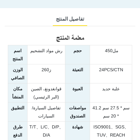
تفاصيل المنتج
معلمة المنتج
مل450
حجم
رش مواد التشحيم
اسم
المنتج
24PCS/CTN
التعبئة
ز260
الوزن
الصافي
علبة حديد
العبوة
قوانغدونغ، الصين
مكان
(البر الرئيسي)
المنشأ
41.2 سم * 27.5 سم
مواصفات
تفاصيل السيارة/
التطبيق
* 20 سم
الصندوق
السيارات
ISO9001、SGS、
شهادة
T/T、L/C、D/P、
طرق
TUV、REACH
D/A
الدفع