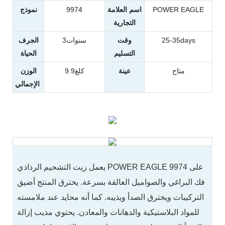
POWER EAGLE
اسم العلامة
9974
نموذج
التجارية
25-35days
وقت
سنوات3
الجرف
التسليم
الحياة
متاح
عينة
كلغ9.9
الوزن
الإجمالي
يعمل زيت التشحيم الرذاذي POWER EAGLE 9974 على
فك البراغي والصواميل العالقة بسرعة. يخترق المنتج أضيق
التركيبات ويخترق الصدأ ويذيبه. كما أنه محايد عند ملامسته
للمواد البلاستيكية والدهانات والمعادن. يحتوي مذيب إزالة