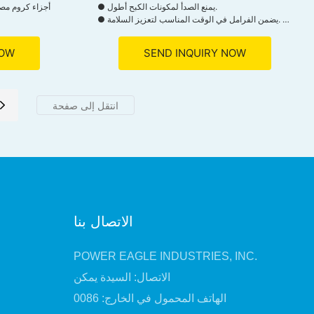
● يمنع الصدأ لمكونات الكبح أطول.
● يضمن الفرامل في الوقت المناسب لتعزيز السلامة.
● يقاوم الحرارة الشديدة دون مقاومة الغاز.
● يحافظ على التدفق في الظروف الباردة للفرامل
NOW
SEND INQUIRY NOW
الفعالة
● يخلق بسرعة فيلم واقٍ مع توفير تألق براقة.
الاتصال بنا
POWER EAGLE INDUSTRIES, INC.
الاتصال: السيدة يمكن
الهاتف المحمول في الخارج: 0086