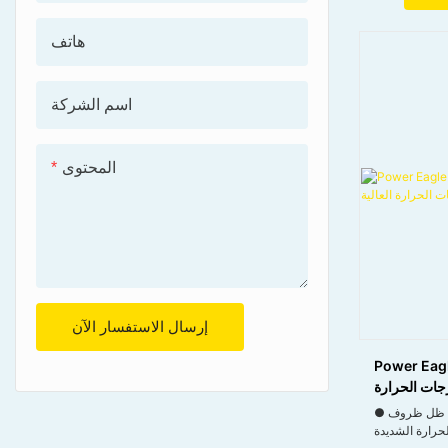
هاتف
اسم الشركة
المحتوى
إرسال الاستفسار الآن
Power Eagl
جات الحرارة
العالية
● يحافظ على أداء تزييت موثوق به في ظل ظروف