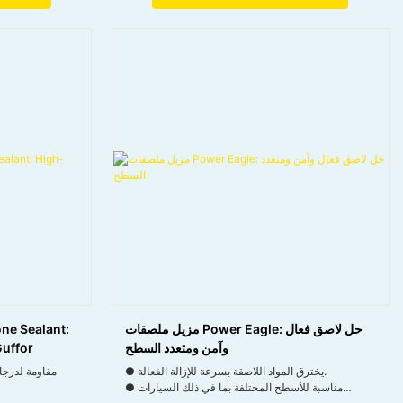
وتعزيز طول المعدات طولها.
● سهل الاستخدام للتطبيق الفعال في أي موضع
مزيل ملصقات Power Eagle: حل لاصق فعال
ne Sealant:
وآمن ومتعدد السطح
Guffor
● يخترق المواد اللاصقة بسرعة للإزالة الفعالة.
● مناسبة للأسطح المختلفة بما في ذلك السيارات