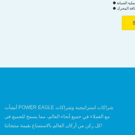
أداء المحرك
● يمتد عمر DPF الخاص بك ، مما يقلل من تكاليف
الاستبدال
أنشأت POWER EAGLE شراكات استراتيجية وشراكات
مع العملاء في جميع أنحاء العالم، مما يسمح للجميع في
كل ركن من أركان العالم بالاستمتاع بقيمة منتجاتنا!