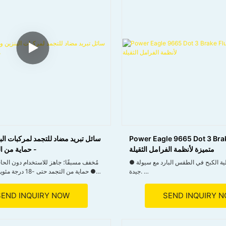
Power Eagle 9665 Dot 3 B: جودة
سائل تبريد مضاد للتجمد لمركبات الب
متميزة لأنظمة الفرامل الثقيلة
- حماية من ال
● يحافظ على فعالية الكبح في الطقس البارد مع سيولة
جيدة.
● حماية من التجمد حت
● لا يزال مستقرًا في درجات الحرارة المرتفعة ، ويقلل
والتآكل والترسبات الكلسية. ● مُلوّن 
من التبخر وتوسيع الحياة.
التسرب؛ لا يُخلط مع سوائل التبريد الأخرى.
SEND INQUIRY NOW
SEND INQUIRY 
● مناسبة لمجموعة متنوعة من أنظمة الفرامل في
المركبات ، يسهل استبدالها والصيانة