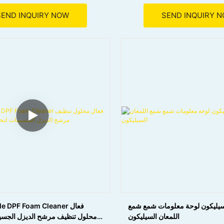
● يقاوم العديد من الظروف الجوية ، وتوفير أختام متينة
في الهواء الطلق.
SEND INQUIRY NOW
SEND INQUIRY 
● مانع التسرب المعالج يقاوم العفن والعفن ، والحفاظ
على النظافة.
للتطبيقات عالية التحميل.
● يتميز المنتج بالعلاج السريع وتوفير الوقت وتحسين
الكفاءة
وا
 سيليكون لوحة معلومات شمع شمع
Eagle DPF Foam Cleaner
اللمعان السيليكون
محلول تنظيف مرشح الديزل الجسي