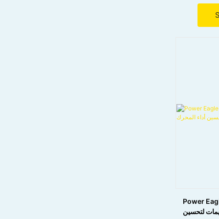
● يطيل بشكل كبير دورات الصيانة لتقليل تكاليف
التشغيل.
● خصائص الضغط المتطرف الممتازة ، مناسبة
● الشحوم متعددة الأغراض ، مناسبة للسيارات والصناعية
لمعدات البحرية
Power  فعال
مات لتحسين