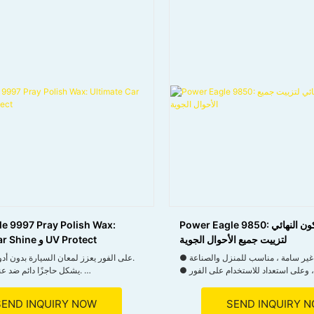
Power Eagle 9850: رذاذ السيليكون النهائي
e 9997 Pray Polish Wax:
لتزييت جميع الأحوال الجوية
Ultimate Car Shine و UV Protect
● على الفور يعزز لمعان السيارة بدون أدوات احترافية.
● التجفيف السريع ، وعلى استعداد للاستخدام على الفور
● يشكل حاجزًا دائم ضد عناصر التجوية.
، يعزز كفاءة العمل.
● رذاذ بلا مجهود ومسح لأصحاب السيارات المزدحمين.
● مقاومة الغسيل المتعددة ، تحمي الأجزاء المطاطية ،
● متعدد الاستخدامات لجميع السيارات والدر
SEND INQUIRY NOW
SEND INQUIRY 
ويمتد العمر.