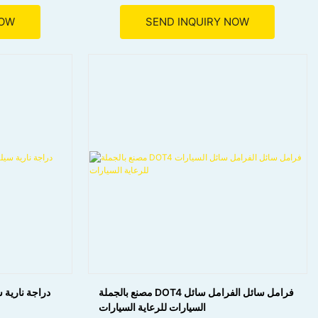
والزجاج.
● رذاذ بسيط ومسح.
NOW
SEND INQUIRY NOW
● صياغة مع السلامة والرعاية البيئية
مصنع بالجملة DOT4 فرامل سائل الفرامل سائل
دراجة نارية
السيارات للرعاية السيارات