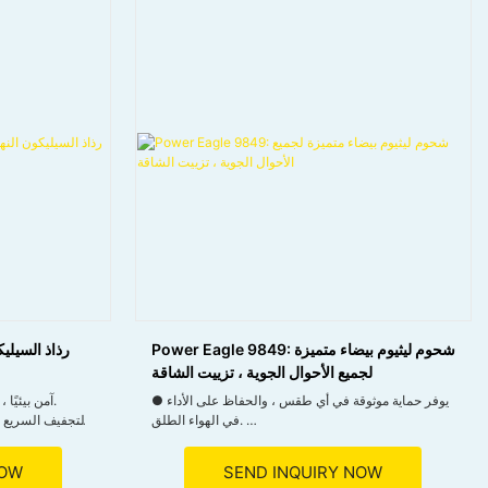
Power Eagle 9849: شحوم ليثيوم بيضاء متميزة
لجميع الأحوال الجوية ، تزييت الشاقة
● يوفر حماية موثوقة في أي طقس ، والحفاظ على الأداء
● آمن بيئيًا ، غير سامة ، مناسب للمنزل والصناعة.
في الهواء الطلق.
● مزود بقش ذكي لتطبيق دقيق في المناطق التي يصعب
الوصول إليها.
NOW
SEND INQUIRY NOW
● متعدد الاستخدامات لكل من صيانة السيارات والحديقة ،