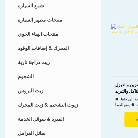
شمع السيارة
منتجات مظهر السيارة
منتجات الهباء الجوي
المحرك & إضافات الوقود
زيت دراجة نارية
الشحوم
نزين والديزل
زيت التروس
تآكل والتبريد
● مُخفف مسبقًا؛ جاهز للاستخدام دون الحاجة إلى خلط.
ى -18 درجة مئوية. ● يمنع الصدأ
زيوت التشحيم & زيت المحرك
لسهولة اكتشاف
المبرد & سوائل الخدمة
سائل الفرامل