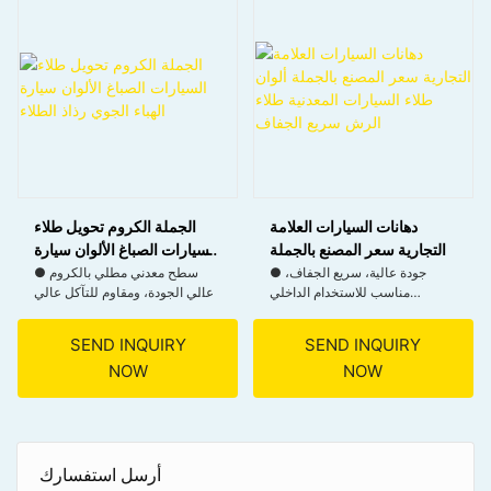
● ذرة دقيقة ، معدل رذاذ مرتفع ،
منطقة رش واسعة ، التصاق سطح
● غير التآكل للمعادن ، لا يترك أي
الطلاء العالي.
بقايا ضارة ، ويحمي كل من الركيزة
والبيئة.
● تجفيف سريع ، فيلم عالي الطلاء
، ألوان غنية ، عملية بسيطة ومريحة
● لا يتطلب أي أدوات أو مهارات
معقدة ، مما يجعلها مناسبة لكل من
المهنيين والمستخدمين المنزليين
دهانات السيارات العلامة
الجملة الكروم تحويل طلاء
التجارية سعر المصنع بالجملة
السيارات الصباغ الألوان سيارة
ألوان طلاء السيارات المعدنية
الهباء الجوي رذاذ الطلاء
● جودة عالية، سريع الجفاف،
● سطح معدني مطلي بالكروم
مناسب للاستخدام الداخلي
عالي الجودة، ومقاوم للتآكل عالي
طلاء الرش سريع الجفاف
والخارجي.
جدًا.
● التصاق جيد على مختلف
SEND INQUIRY
SEND INQUIRY
الأسطح.
● يترك تأثير بريق معدني فاتن.
NOW
NOW
● خصائص الفيلم ممتازة، وعلاج
سريع للغاية.
● رائعة للاستخدامات الفنية
● حماية ممتازة ومتعددة
والزخرفية والسيارات.
الاستخدامات
● تجفيف سريع ورش الطلاء
بكفاءة
أرسل استفسارك