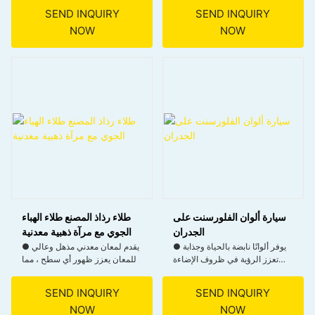
● يمنع الصدأ والتآكل للمتانة طويلة
● يجف بسرعة لتقليل وقت
SEND INQUIRY
SEND INQUIRY
الأمد.
الانتظار، مما يتيح إكمال المشروع
NOW
NOW
بشكل أسرع.
● الروابط بحزم للمعادن ، يقاوم
التقشير والتقشر.
● مناسب لمجموعة واسعة من
الأسطح المعدنية، بما في ذلك أجزاء
● مثالي للاستخدام العالي
السيارات والمعدات الصناعية
للسيارات والاستخدام الصناعي
والأدوات المنزلية
سيارة ألوان الفلورسنت على
طلاء رذاذ المصنع طلاء الهباء
الجدران
الجوي مع مرآة ذهبية معدنية
● يوفر ألوانًا نابضة بالحياة وجذابة
● يقدم لمعان معدني مذهل وعالي
تعزز الرؤية في ظروف الإضاءة
اللمعان يعزز ظهور أي سطح ، مما
المنخفضة.
يجعله مثاليًا للمشاريع ذات
السيارات ، DIY ، والمزخرفة.
SEND INQUIRY
SEND INQUIRY
● ضمان نتائج طويلة الأمد تقاوم
NOW
NOW
التقشير والتلاشي.
● يوفر تغطية متفوقة مع التصاق