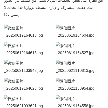
ألقِ نظرة على بعض اللحظات التي لا تنسى من كشكنا في الصور
أدناه. جعلت المشاركة والإثارة النشطة لزوارنا هذا الحدث لا
ينسى حقًا.