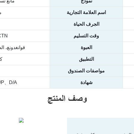
نموذج
مانع تس
اسم العلامة التجارية
مل
الجرف الحياة
وقت التسليم
CTN
العبوة
قوانغدونغ، ال
التطبيق
كلغ
مواصفات الصندوق
شهادة
/P、D/A
وصف المنتج