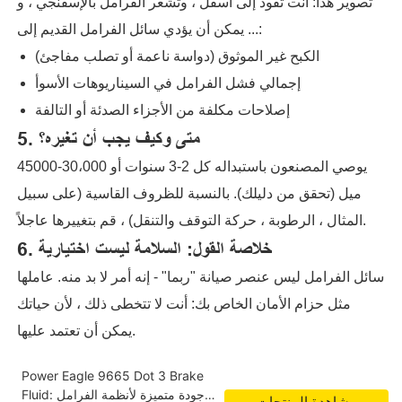
تصوير هذا: أنت تقود إلى أسفل ، وتشعر الفرامل بالإسفنجي ، و
... يمكن أن يؤدي سائل الفرامل القديم إلى:
الكبح غير الموثوق (دواسة ناعمة أو تصلب مفاجئ)
إجمالي فشل الفرامل في السيناريوهات الأسوأ
إصلاحات مكلفة من الأجزاء الصدئة أو التالفة
5. متى وكيف يجب أن تغيره؟
يوصي المصنعون باستبداله كل 2-3 سنوات أو 30،000-45000
ميل (تحقق من دليلك). بالنسبة للظروف القاسية (على سبيل
المثال ، الرطوبة ، حركة التوقف والتنقل) ، قم بتغييرها عاجلاً.
6. خلاصة القول: السلامة ليست اختيارية
سائل الفرامل ليس عنصر صيانة "ربما" - إنه أمر لا بد منه. عاملها
مثل حزام الأمان الخاص بك: أنت لا تتخطى ذلك ، لأن حياتك
يمكن أن تعتمد عليها.
Power Eagle 9665 Dot 3 Brake
Fluid: جودة متميزة لأنظمة الفرامل
مشاهدة المنتجات