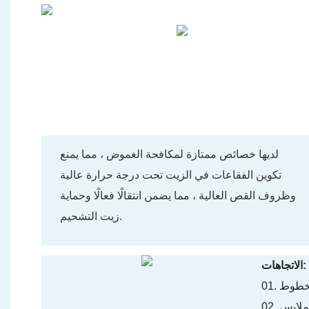
لديها خصائص ممتازة لمكافحة الغموض ، مما يمنع
تكوين الفقاعات في الزيت تحت درجة حرارة عالية
وظروف القص العالية ، مما يضمن انتقالًا فعالًا وحماية
زيت التشحيم.
الاتجاهات:
02. افحص مستوى الزيت واستخدم قمعًا لصب الزيت الهيدروليكي المضاد للملابس L-HM 46 في الخزان ، مما يضمن أن الكمية المضافة