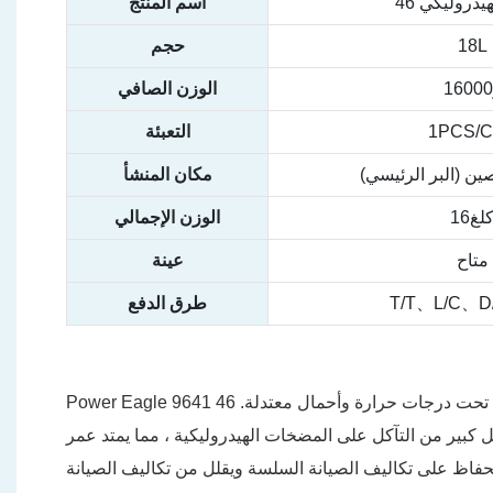
يدروليكي 46
اسم المنتج
18L
حجم
الوزن الصافي
1PCS/
التعبئة
صين (البر الرئيسي)
مكان المنشأ
لغ16
الوزن الإجمالي
متاح
عينة
T/T、L/C、D
طرق الدفع
Power Eagle 9641 46 يحتوي الزيت الهيدروليكي على لزوجة حركية تبلغ 46 مم مربع ، مما يجعله مناسبًا بشكل خاص للأنظمة الهيدروليكية التي تعمل تحت درجات حرارة وأحمال معتدلة.
كبير من التآكل على المضخات الهيدروليكية ، مما يمتد عمر