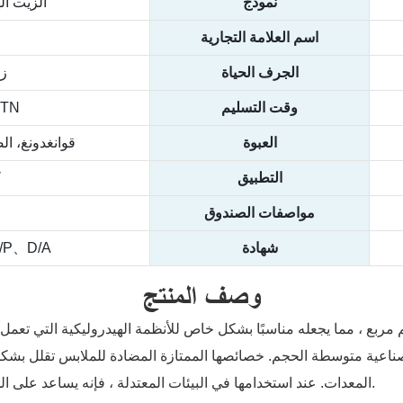
نموذج
الزيت اله
اسم العلامة التجارية
الجرف الحياة
ز16000
وقت التسليم
CTN
العبوة
قوانغدونغ، ال
التطبيق
ك
مواصفات الصندوق
شهادة
/P、D/A
وصف المنتج
ناعية متوسطة الحجم. خصائصها الممتازة المضادة للملابس تقلل بشكل 
المعدات. عند استخدامها في البيئات المعتدلة ، فإنه يساعد على الحفاظ على تكاليف الصيانة السلسة ويقلل من تكاليف الصيانة.