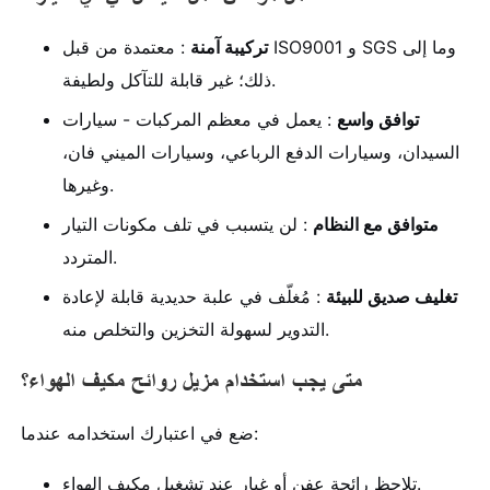
تركيبة آمنة
: معتمدة من قبل ISO9001 و SGS وما إلى
ذلك؛ غير قابلة للتآكل ولطيفة.
توافق واسع
: يعمل في معظم المركبات - سيارات
السيدان، وسيارات الدفع الرباعي، وسيارات الميني فان،
وغيرها.
متوافق مع النظام
: لن يتسبب في تلف مكونات التيار
المتردد.
تغليف صديق للبيئة
: مُغلّف في علبة حديدية قابلة لإعادة
التدوير لسهولة التخزين والتخلص منه.
متى يجب استخدام مزيل روائح مكيف الهواء؟
ضع في اعتبارك استخدامه عندما:
تلاحظ رائحة عفن أو غبار عند تشغيل مكيف الهواء.