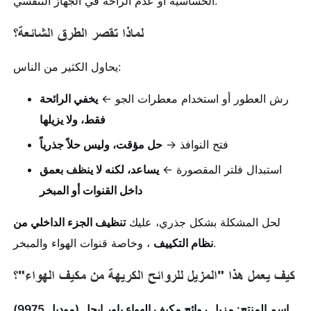
الحساسية أو عدم الراحة في الجهاز التنفسي.
لماذا تقصر الطرق الشائعة؟
يحاول الكثير من الناس:
رش العطور أو استخدام معطرات الجو ←
يخفي الرائحة
فقط، ولا يزيلها
فتح النوافذ →
حل مؤقت، وليس حلاً جذرياً
استبدال فلتر المقصورة ←
يساعد، لكنه لا ينظف بعمق
داخل القنوات أو المبخر
لحل المشكلة بشكل جذري، عليك
تنظيف الجزء الداخلي من
، وخاصة قنوات الهواء والمبخر.
نظام التكييف
كيف يعمل هذا "المزيل للروائح الكريهة من مكيف الهواء"؟
اسم المنتج: مزيل روائح مكيف الهواء باور إيجل (موديل 9975)