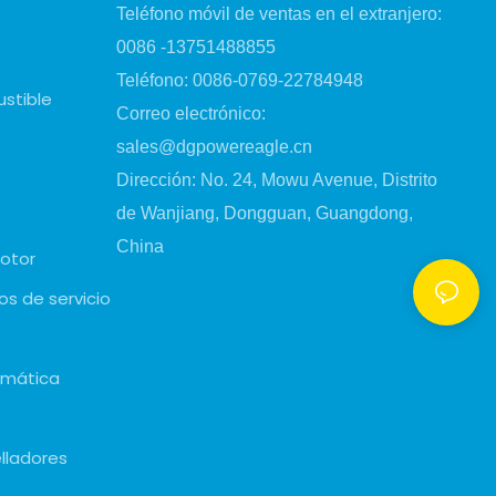
Teléfono móvil de ventas en el extranjero:
0086 -13751488855
Teléfono: 0086-0769-22784948
stible
Correo electrónico:
sales@dgpowereagle.cn
Dirección: No. 24, Mowu Avenue, Distrito
de Wanjiang, Dongguan, Guangdong,
China
motor
os de servicio
omática
elladores