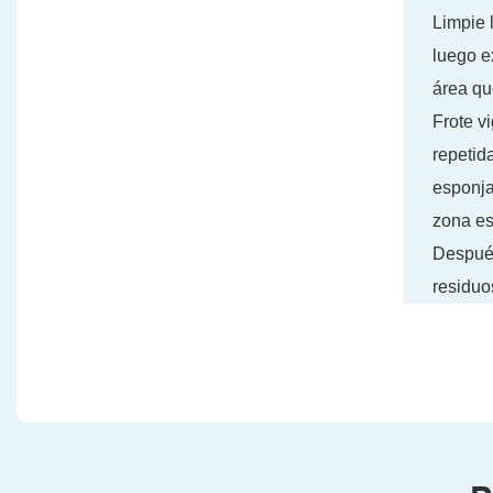
Limpie 
luego e
área qu
Frote v
repetid
esponja
zona est
Después
residuo