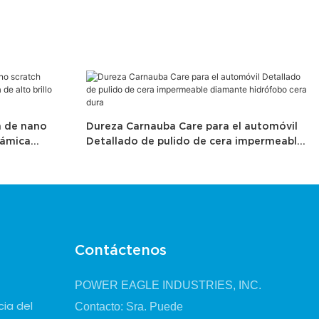
n de nano
Dureza Carnauba Care para el automóvil
rámica
Detallado de pulido de cera impermeable
cera
diamante hidrófobo cera dura
Contáctenos
POWER EAGLE INDUSTRIES, INC.
cia del
Contacto: Sra. Puede