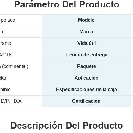
Parámetro Del Producto
 polaco
Modelo
6ml
Marca
gramo
Vida útil
S/CTN
Tiempo de entrega
 (continental)
Paquete
5kg
Aplicación
nible
Especificaciones de la caja
、D/P、D/A
Certificación
Descripción Del Producto