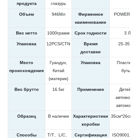
продукта
глазурь
Объем
946Мл
Фирменное
POWER EA
наименование
Вес нетто
1000грамм
Срок годности
3 Лет
Упаковка
12PCS/CTN
Время
25-35 дн
доставки
Место
Гуандун,
Упаковка
Пластиков
происхождения
Китай
бутылка
(материк)
Вес брутто
16.5кг
Применение
Детейлин
автомобил
автомоби
Образец
В наличии
Характеристики
35см*26см*2
коробки
Способы
T/T、L/C、
Сертификация
ISO9001、