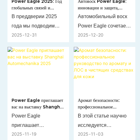
Power Eagle 2025: Год
Автовоск Power Eagle:
молекулы запаха в
средство для блеска
глобальных связей и
инновации и защита,
источнике — без
шин» предоставит
автомобильных инноваций
обеспечивающие
В преддверии 2025
Автомобильный воск
маскировки ароматов
вам необходимые
непревзойденный блеск.
года мы подводим
Power Eagle сочетает
или использования
профессиональные
2025
12
31
2025
12
20
итоги года роста и
в себе
агрессивных
ответы. В этой статье
развития партнерства.
инновационные
химикатов.
подробно
Мы с гордостью
нанотехнологии и
рассматриваются
приняли участие в
экологически чистую
основные различия
многочисленных
формулу, обеспечивая
между пенным
международных
превосходную защиту
очистителем для шин
выставках, привлекли
лакокрасочного
и средством для
Power Eagle приглашает
Аромат безопасности:
множество новых
покрытия и
блеска шин, что
вас на выставку Shanghai
профессиональное
клиентов и укрепили
длительный блеск.
Automechanika 2025
руководство по аромату и
поможет вам принять
Power Eagle
В этой статье научно
сотрудничество с
Разработанный для
ЛОС в чистящих средствах
обоснованные
приглашает
исследуется
для кожи
ценными
автолюбителей, он
решения, исходя из
2025
11
19
2025
11
03
отраслевых
взаимосвязь между
долгосрочными
защищает от УФ-