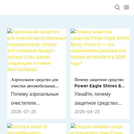
Аэрозольное средство для
Почему защитное средство
очистки автомобильных
Power Eagle Shines &
кондиционеров: почему
Protects — это
Почему аэрозольные
Узнайте, почему
этот сезонный продукт
незаменимое решение для
очистители
защитное средство
должен стать вашим
салона автомобиля в 2026
следующим оптовым
году?
2026
07
25
2026
04
25
автомобильных
Power Eagle Shines &
бестселлером.
кондиционеров —
Protects Protectant —
обязательный летний
это незаменимый