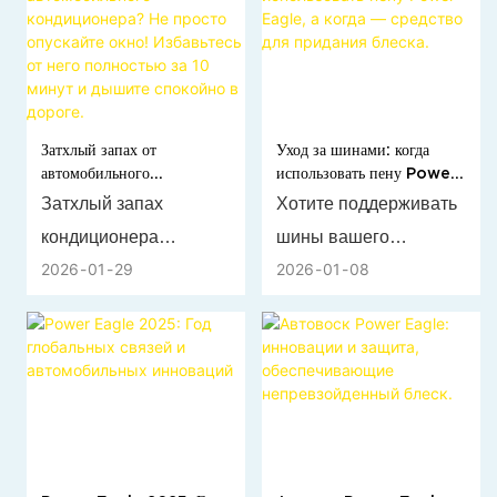
товар для
продукт для салона
дистрибьюторов
автомобиля в 2026
автомобильной
году. Получите
продукции. Узнайте о
улучшенную защиту от
Затхлый запах от
Уход за шинами: когда
рыночных
УФ-излучения,
автомобильного
использовать пену Power
тенденциях, типах
антистатическую
кондиционера? Не просто
Eagle, а когда — средство
Затхлый запах
Хотите поддерживать
продукции, критериях
технологию и
опускайте окно! Избавьтесь
для придания блеска.
кондиционера
шины вашего
от него полностью за 10
закупок и о том, как
глянцевое покрытие
минут и дышите спокойно
2026
01
29
2026
01
08
возникает из-за
автомобиля в
решения Power Eagle
всего за один простой
в дороге.
плесени во влажных
идеальном
для OEM-
шаг.
испарителях. Это
состоянии? Статья
производителей могут
дезодорант
«Руководство по
способствовать
циркулирует через
уходу за шинами:
развитию вашего
вентиляционные
когда выбрать пену
оптового бизнеса.
отверстия, расщепляя
Power Eagle, а когда