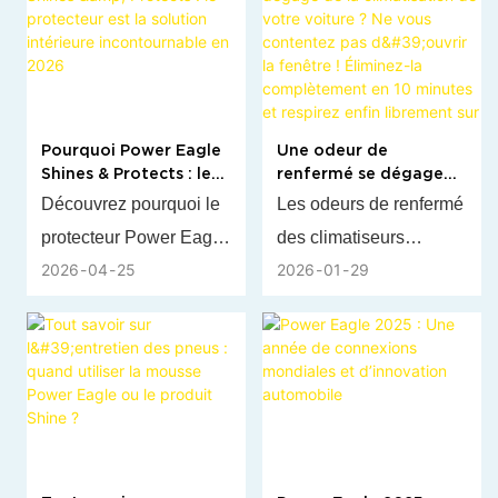
de l'été pour les
distributeurs
automobiles ?
Découvrez les
Pourquoi Power Eagle
Une odeur de
tendances du marché,
Shines & Protects : le
renfermé se dégage
les types de produits,
protecteur est la
de la climatisation de
Découvrez pourquoi le
Les odeurs de renfermé
les critères
solution intérieure
votre voiture ? Ne vous
protecteur Power Eagle
des climatiseurs
incontournable en
contentez pas d'ouvrir
d'approvisionnement et
2026
la fenêtre ! Éliminez-la
2026
04
25
2026
01
29
Shines & Protects est
proviennent de
comment les solutions
complètement en
l'incontournable de
moisissures présentes
10 minutes et respirez
OEM de Power Eagle
enfin librement sur la
2026 pour l'intérieur de
dans les évaporateurs
peuvent développer
route.
votre voiture. Bénéficiez
humides. Ce
votre activité de vente
d'une protection UV
désodorisant circule
en gros.
avancée, d'une
dans les conduits
technologie antistatique
d'aération et