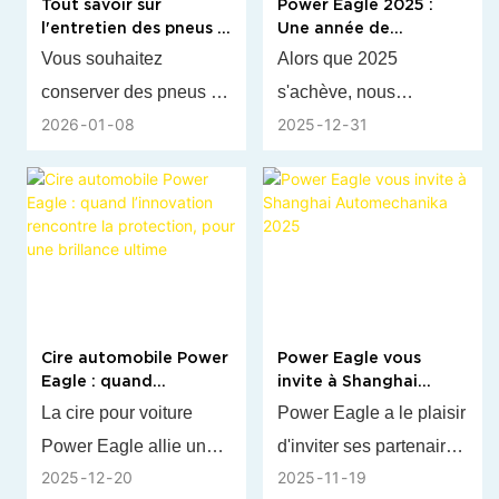
Tout savoir sur
Power Eagle 2025 :
et d'une finition ultra-
décompose les
l'entretien des pneus :
Une année de
brillante en une seule
molécules odorantes à
quand utiliser la
connexions mondiales
Vous souhaitez
Alors que 2025
étape.
la source, sans
mousse Power Eagle
et d’innovation
conserver des pneus en
s'achève, nous
ou le produit Shine ?
automobile
masquer les parfums ni
2026
01
08
2025
12
31
parfait état ? Le guide «
revenons sur une
utiliser de produits
Entretien des pneus :
année de croissance et
chimiques agressifs.
Quand choisir la
de partenariat. Nous
mousse nettoyante ou
avons participé avec
le produit lustrant
fierté à de nombreux
Power Eagle ? » vous
salons internationaux,
apporte les réponses
accueilli de nouveaux
Cire automobile Power
Power Eagle vous
professionnelles dont
clients et approfondi
Eagle : quand
invite à Shanghai
vous avez besoin. Cet
nos collaborations avec
l’innovation rencontre
Automechanika 2025
La cire pour voiture
Power Eagle a le plaisir
article détaille les
nos précieux
la protection, pour une
Power Eagle allie une
d'inviter ses partenaires
brillance ultime
principales différences
partenaires de longue
2025
12
20
2025
11
19
nanotechnologie
et clients à visiter son
entre ces deux produits,
date. Notre