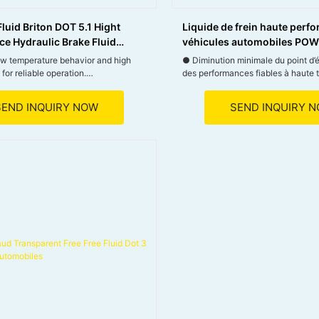
luid Briton DOT 5.1 Hight
Liquide de frein haute perf
e Hydraulic Brake Fluid
véhicules automobiles PO
DOT-4
ow temperature behavior and high
● Diminution minimale du point d’é
 for reliable operation.
des performances fiables à haute 
team bubble formation for enhanced
● Empêche la formation de mousse
SEND INQUIRY NOW
SEND INQUIRY 
ty.
remplissage, simplifiant ainsi l&39;
ective lubrication in the hydraulic
● Prolonge la durée de vie du sy
.
freinage et de ses composants.
l stability and excellent viscosity
● Augmente la stabilité et assure
nt performance
sûre