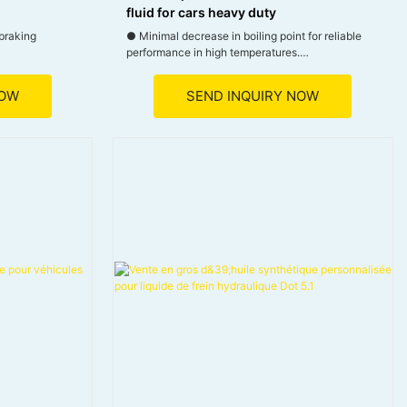
d
fluid for cars heavy duty
 braking
● Minimal decrease in boiling point for reliable
performance in high temperatures.
nced safety.
● Prevents foaming during filling, simplifying
t gas
maintenance.
NOW
SEND INQUIRY NOW
● Extends the lifespan of the brake system and its
 for effective
components.
● Increases stability and ensures safe driving