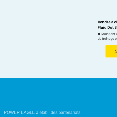
Vendre à c
Fluid Dot 
● Maintient 
de freinage e
véhicule.
● Réduit le p
et de verroui
point d'ébull
● Étend la du
de ses compo
● Compatible
ABS, disque 
POWER EAGLE a établi des partenariats