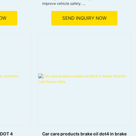
improve vehicle safety.
portun pour une
● Ensures safe and reliable braking performance
under extreme conditions.
NOW
SEND INQUIRY NOW
ans résistance
● Contains corrosion-inhibiting additives to
protect metal and components from moisture-
ions froides
related corrosion.
● Perfectly suitable for disc, drum, and ABS
braking systems
 DOT 4
Car care products brake oil dot4 in brake