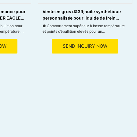
ormance pour
Vente en gros d&39;huile synthétique
WER EAGLE
personnalisée pour liquide de frein
hydraulique Dot 5.1
bullition pour
● Comportement supérieur à basse température
température.
et points d’ébullition élevés pour un
fonctionnement fiable.
 lors du
NOW
SEND INQUIRY NOW
entretien.
● Empêche la formation de bulles de vapeur pour
une sécurité de freinage améliorée.
stème de
● Assure une lubrification efficace du circuit de
freinage hydraulique.
 une conduite
● Stabilité thermique élevée et excellente
viscosité pour des performances constantes