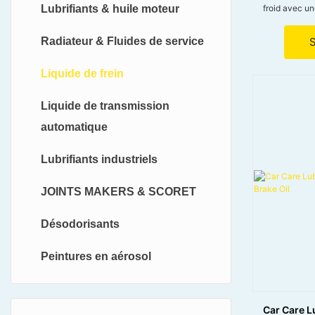
froid avec un
Lubrifiants & huile moteur
● Reste stab
réduisant l'é
Radiateur & Fluides de service
● Empêche la
de freinage, 
pièces.
Liquide de frein
● Convient p
freinage de v
Liquide de transmission
maintenir
automatique
Lubrifiants industriels
JOINTS MAKERS & SCORET
Désodorisants
Peintures en aérosol
Car Care L