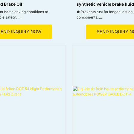
d Brake Oil
synthetic vehicle brake flui
r harsh driving conditions to
● Prevents rust for longer-lasting
cle safety.
components.
fe and reliable braking performance
● Ensures timely braking for enha
e conditions.
● Withstands extreme heat withou
SEND INQUIRY NOW
SEND INQUIRY 
rrosion-inhibiting additives to
resistance.
l and components from moisture-
● Maintains flow in cold conditions
sion.
braking
uitable for disc, drum, and ABS
ems