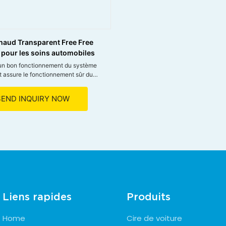
haud Transparent Free Free
3 pour les soins automobiles
un bon fonctionnement du système
t assure le fonctionnement sûr du
SEND INQUIRY NOW
otentiel de vaporisation des fluides
llage de vapeur en maintenant un
ition humide élevé.
rée de vie du système de freinage et
sants.
 avec tous les systèmes de freinage
et tambour
Liens rapides
Produits
Home
Cire de voiture