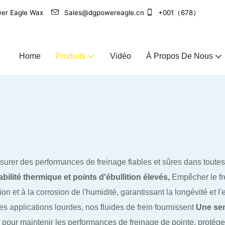
Power Eagle Wax
Sales@dgpowereagle.cn
+001（678）
Home
Produits
Vidéo
À Propos De Nous
ssurer des performances de freinage fiables et sûres dans tout
abilité thermique et points d'ébullition élevés,
Empêcher le fr
tion et à la corrosion de l'humidité, garantissant la longévité et l
 applications lourdes, nos fluides de frein fournissent
Une sen
n pour maintenir les performances de freinage de pointe, protége