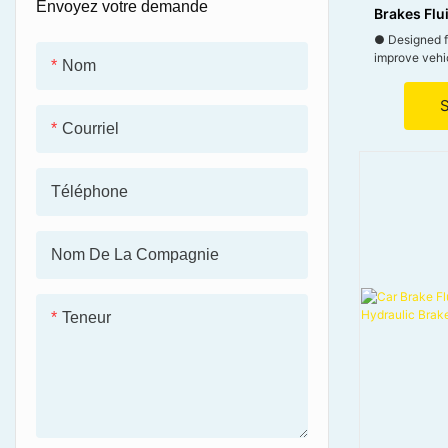
Envoyez votre demande
Brakes Flui
● Designed fo
improve vehi
Nom
● Ensures sa
under extrem
● Contains co
Courriel
protect meta
related corro
● Perfectly s
braking syst
Téléphone
Nom De La Compagnie
Teneur