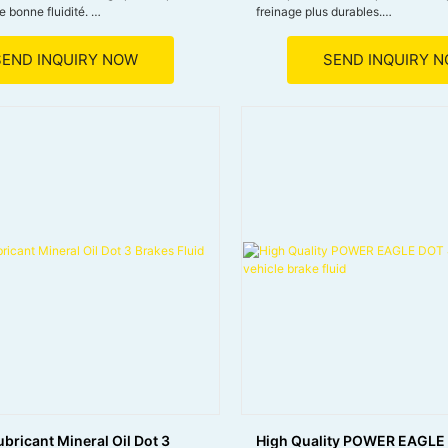
e bonne fluidité.
freinage plus durables.
le à des températures élevées,
● Assure un freinage en temps op
vaporation et la durée de vie.
sécurité améliorée.
SEND INQUIRY NOW
SEND INQUIRY 
 corrosion interne dans le système
● résiste à une chaleur extrême s
prolongeant la durée de vie des
au gaz.
● maintient le flux dans des condit
our une variété de systèmes de
pour un freinage efficace
éhicules, facile à remplacer et à
ubricant Mineral Oil Dot 3
High Quality POWER EAGLE