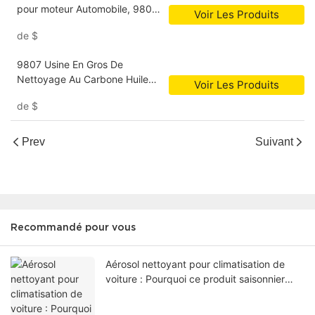
pour moteur Automobile, 9808
Voir Les Produits
additifs, réduisent la perte
de
$
d'huile, traitement de l'huile
9807 Usine En Gros De
Nettoyage Au Carbone Huile
Voir Les Produits
Moteur Agent De Nettoyage
de
$
Interne Additif Moteur Rinçage
Prev
Suivant
Recommandé pour vous
Aérosol nettoyant pour climatisation de
voiture : Pourquoi ce produit saisonnier
devrait devenir votre prochain best-seller
en gros