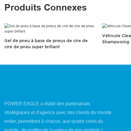
Produits Connexes
Véhicule Cle
Gel de pneu à base de pneus de cire de
Shampooing
cire de pneu super brillant
POWER EAGLE a établi des partenariats
stratégiques et d'agence avec des clients du monde
entier, permettant à chacun, aux quatre coins du
monde, de profiter de la valeur de nos produits !