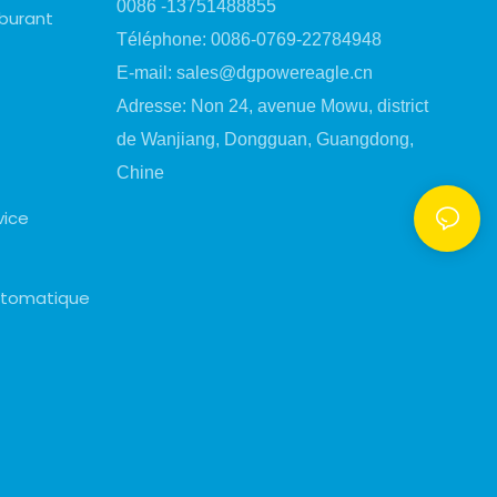
0086 -13751488855
rburant
Téléphone: 0086-0769-22784948
E-mail:
sales@dgpowereagle.cn
Adresse: Non 24, avenue Mowu, district
de Wanjiang, Dongguan, Guangdong,
Chine
vice
automatique