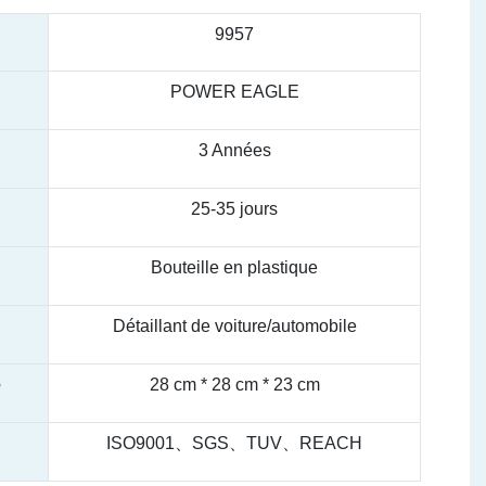
9957
POWER EAGLE
3 Années
25-35 jours
Bouteille en plastique
Détaillant de voiture/automobile
e
28 cm * 28 cm * 23 cm
ISO9001、SGS、TUV、REACH