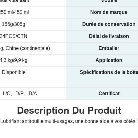
Multi-lubrifiant
Modèle
250 ml/450 ml
Nom de marque
155g/305g
Durée de conservation
24PCS/CTN
Délai de livraison
, Chine (continentale)
Emballer
4,3 kg/9,9 kg
Application
Disponible
Spécifications de la boît
、L/C、D/P、D/A
Certificat
Description Du Produit
Lubrifiant antirouille multi-usages, une bonne aide à vos côtés !