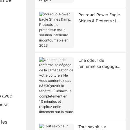
ons de
en gros
Pourquoi Power Eagle
Shines & Protects : le
protecteur est la
solution intérieure
incontournable en
2026
Une odeur de
renfermé se dégage
de la climatisation de
votre voiture ? Ne
vous contentez pas
d'ouvrir la fenêtre !
s avec
Éliminez-la
complètement en
rise.
10 minutes et respirez
enfin librement sur la
route.
 les
Tout savoir sur