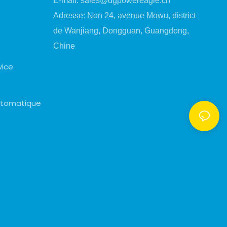
E-mail:
sales@dgpowereagle.cn
Adresse: Non 24, avenue Mowu, district
de Wanjiang, Dongguan, Guangdong,
Chine
vice
automatique