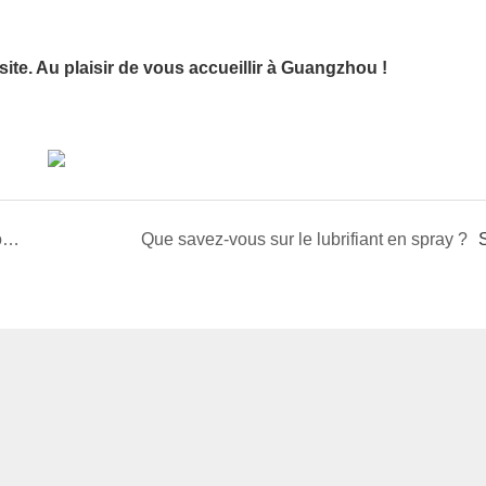
te. Au plaisir de vous accueillir à Guangzhou !
Le guide ultime de la peinture en aérosol : composition, application et normes de sécurité
Que savez-vous sur le lubrifiant en spray ?