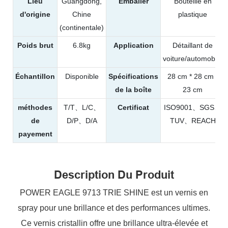
Lieu
Guangdong,
Emballer
Bouteille en
d'origine
Chine
plastique
(continentale)
Poids brut
6.8kg
Application
Détaillant de
voiture/automobile
Échantillon
Disponible
Spécifications
28 cm * 28 cm *
de la boîte
23 cm
méthodes
T/T、L/C、
Certificat
ISO9001、SGS、
de
D/P、D/A
TUV、REACH
payement
Description Du Produit
POWER EAGLE 9713 TRIE SHINE est un vernis en
spray pour une brillance et des performances ultimes.
Ce vernis cristallin offre une brillance ultra-élevée et