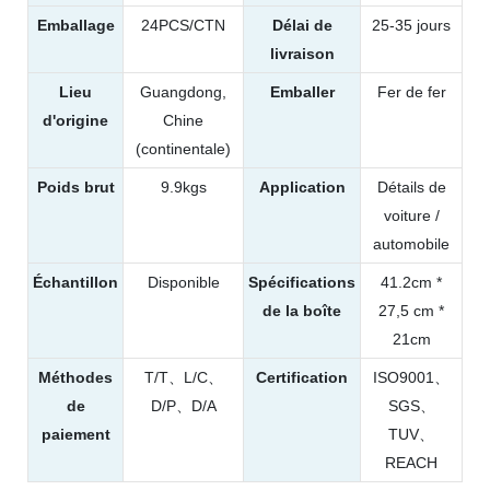
Emballage
24PCS/CTN
Délai de
25-35 jours
livraison
Lieu
Guangdong,
Emballer
Fer de fer
d'origine
Chine
(continentale)
Poids brut
9.9kgs
Application
Détails de
voiture /
automobile
Échantillon
Disponible
Spécifications
41.2cm *
de la boîte
27,5 cm *
21cm
Méthodes
T/T、L/C、
Certification
ISO9001、
de
D/P、D/A
SGS、
paiement
TUV、
REACH