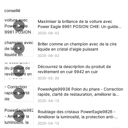
conseillé
Maximiser la brillance de la voiture avec
Power Eagle 9961 POSION CHIE: Un guide
complet
2025
06
02
Briller comme un champion avec de la cire
liquide en cristal d'aigle puissant
2025
06
02
Découvrez la description du produit de
revêtement en cuir 9942 en cuir
2025
05
20
PowerAgle99938 Polon du phare - Correction
rapide, clarté de restauration, améliorer la
sécurité
2025
04
13
Roublage des cristaux PowerEagle9826 -
Améliorer la luminosité, la protection anti-
hydrofuge
2025
04
13