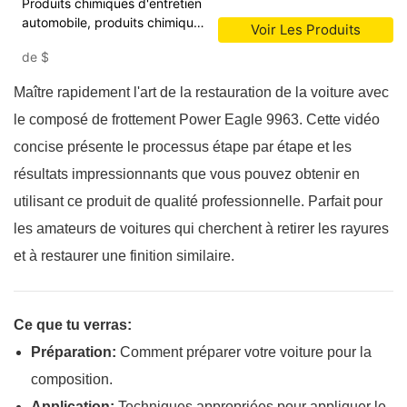
Produits chimiques d'entretien
automobile, produits chimiques
Voir Les Produits
de nettoyage et de brillance,
de
$
composé de frottement de cire
de voiture
Maître rapidement l'art de la restauration de la voiture avec
le composé de frottement Power Eagle 9963. Cette vidéo
concise présente le processus étape par étape et les
résultats impressionnants que vous pouvez obtenir en
utilisant ce produit de qualité professionnelle. Parfait pour
les amateurs de voitures qui cherchent à retirer les rayures
et à restaurer une finition similaire.
Ce que tu verras:
Préparation:
Comment préparer votre voiture pour la
composition.
Application:
Techniques appropriées pour appliquer le