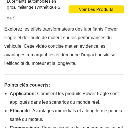
Lubrifiants automobiles en
gros, mélange synthétique SP
Voir Les Produits
10W40, huile moteur à essence
de
$
synthétique, vente en gros
Explorez les effets transformateurs des lubrifiants Power
Eagle et de l'huile de moteur sur les performances du
véhicule. Cette vidéo concise met en évidence les
avantages remarquables et démontre l'impact positif sur
l'efficacité du moteur et la longévité.
Points clés couverts:
Application:
Comment les produits Power Eagle sont
appliqués dans les scénarios du monde réel.
Efficacité:
Avantages immédiats et à long terme pour la
santé du moteur.
Comparaison:
Preuve visuelle des performances avant