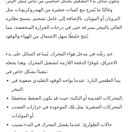
يتكون سائل بدء التشغيل بشكل أساسي من ثنائي إيثيل الإيثر،
وغالبًا ما يُمزج مع كميات صغيرة من الهيدروكربونات مثل
البروبان أو البيوتان، بالإضافة إلى عامل تشحيم. يسمح تطايره
العالي بالتبخر بسرعة حتى في درجات الحرارة المنخفضة، مما
يُنتج خليطًا سهل الاشتعال من الهواء والوقود.
عند رشّه في مدخل هواء المحرك، يُساعد السائل على بدء
الاحتراق، مُوفرًا الدفعة اللازمة لتشغيل المحرك. وهذا يجعله
مفيدًا بشكل خاص في:
يبدأ الطقس البارد: عندما يواجه الوقود التقليدي صعوبة في
التبخر.
المحركات القديمة أو البالية: حيث قد يكون الضغط منخفضًا.
المحركات الصغيرة: مثل تلك الموجودة في جزازات العشب
أو المولدات.
حالات الطوارئ: عندما يفشل المحرك في البدء بسبب