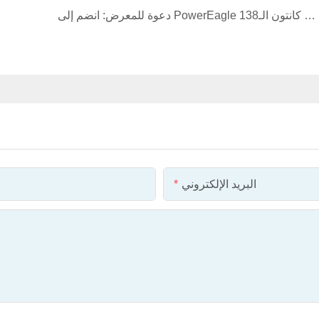
دعوة للمعرض: انضم إلى PowerEagle في معرض كانتون الـ138!
البريد الإلكتروني