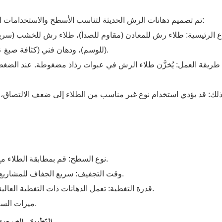
تم تصميم دهانات الرش الحديثة لتناسب الأسطح والاستخدامات المحددة، مما يضمن المتانة وسهولة التطبيق والجاذبية الجمالية:
اع الرئيسية: طلاء رش للمعادن (مقاوم للصدأ)، طلاء رش للخشب (سريع
(للوسم)، ودهان فني (كثافة صبغ عالية). صُمم كل نوع ليناسب مادة السطح والظروف البيئية.
طريقة العمل: يُخزَّن طلاء الرش في عبوات رذاذ مضغوطة. عند الضغط 
ذلك: قد يؤدي استخدام نوع غير مناسب من الطلاء إلى ضعف الالتصاق، أ
نوع السطح: قم بمطابقة الطلاء مع المادة - المعدن، الخشب، البلاستيك، الزجاج، وما إلى ذلك.
وقت التجفيف: سريع الجفاف للمشاريع السريعة؛ أبطأ تجفيفًا للحصول على تشطيبات أكثر سلاسة.
قدرة التغطية: تعمل الدهانات ذات التغطية العالية على إخفاء الألوان والملمس الأساسيين بشكل أكثر فعالية.
ميزات السلامة: ابحث عن العلب ذات أقفال أمان لمنع الرش العرضي.