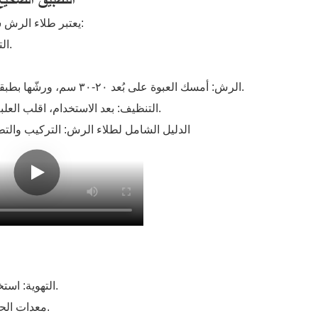
3. التطبيق الصح
يعتبر طلاء الرش سهل الاستخدام ولكنه يتطلب تقنية للحصول على أفضل النتائج:
التحضير: تأكد من أن السطح نظيف وجاف وخالٍ من الشحوم.
الرش: أمسك العبوة على بُعد ٢٠-٣٠ سم، ورشّها بطبقات رقيقة ومتساوية. تجنّب الطبقات السميكة لمنع التنقيط.
التنظيف: بعد الاستخدام، اقلب العلبة رأسًا على عقب وقم بالرش لفترة وجيزة لتنظيف الفوهة.
التهوية: استخدمه دائمًا في مناطق جيدة التهوية لتجنب استنشاق الأبخرة.
معدات الحماية: ارتدِ أقنعة وقفازات لمنع تهيج الجلد أو الجهاز التنفسي.