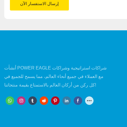
إرسال الاستفسار الآن
أنشأت POWER EAGLE شراكات استراتيجية وشراكات
مع العملاء في جميع أنحاء العالم، مما يسمح للجميع في
كل ركن من أركان العالم بالاستمتاع بقيمة منتجاتنا!