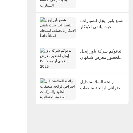
في صناعة السيارات
شمع باور إيجل للسيارات:
حيث يلتقي الابتكار
بالحماية، ليمنحك لمعاناً
فائقاً
تدعوكم شركة باور إيجل
لحضور معرض شنغهاي
أوتوميكانيكا 2025
رائحة السلامة: دليل
احترافي لرائحة منظفات
الجلود والمركبات العضوية
المتطايرة