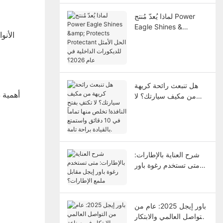
لماذا يُعدّ مُنتج Power
Eagle Shines &
الأنو
Protects Protectant
الحل الأمثل للديكورات
الداخلية في عام 2026؟
هل تنبعث رائحة كريهة
أهمية 
من مكيف سيارتك؟ لا
تكتفِ بفتح النافذة! تخلص
منها تماماً في 10 دقائق
واستمتع بالقيادة براحة
تامة.
شرح العناية بالإطارات:
متى تستخدم رغوة باور
إيجل مقابل ملمع
الإطارات؟
باور إيجل 2025: عام من
التواصل العالمي والابتكار