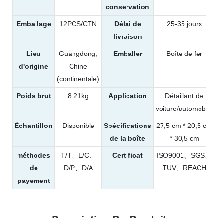
conservation
Emballage
12PCS/CTN
Délai de
25-35 jours
livraison
Lieu
Guangdong,
Emballer
Boîte de fer
d'origine
Chine
(continentale)
Poids brut
8.21kg
Application
Détaillant de
voiture/automobile
Échantillon
Disponible
Spécifications
27,5 cm * 20,5 cm
de la boîte
* 30,5 cm
méthodes
T/T、L/C、
Certificat
ISO9001、SGS、
de
D/P、D/A
TUV、REACH
payement