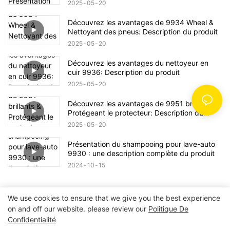
2025
05
20
Découvrez les avantages de 9934 Wheel &
Nettoyant des pneus: Description du produit
2025
05
20
Découvrez les avantages du nettoyeur en
cuir 9936: Description du produit
2025
05
20
Découvrez les avantages de 9951 brillants &
Protégeant le protecteur: Description du
produit
2025
05
20
Présentation du shampooing pour lave-auto
9930 : une description complète du produit
2024
10
15
We use cookies to ensure that we give you the best experience
on and off our website. please review our
Politique De
Copyright © 2026 POWER EAGLE INDUSTRIES, INC. |
Confidentialité