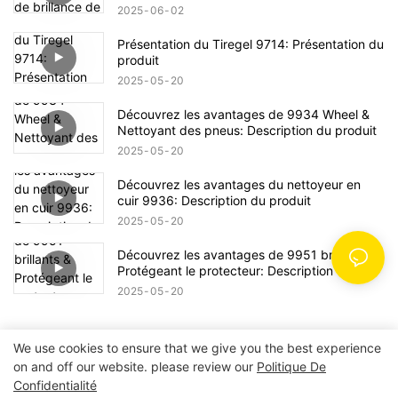
2025
06
02
Présentation du Tiregel 9714: Présentation du
produit
2025
05
20
Découvrez les avantages de 9934 Wheel &
Nettoyant des pneus: Description du produit
2025
05
20
Découvrez les avantages du nettoyeur en
cuir 9936: Description du produit
2025
05
20
Découvrez les avantages de 9951 brillants &
Protégeant le protecteur: Description du
produit
2025
05
20
We use cookies to ensure that we give you the best experience
on and off our website. please review our
Politique De
Copyright © 2026 POWER EAGLE INDUSTRIES, INC. |
Confidentialité