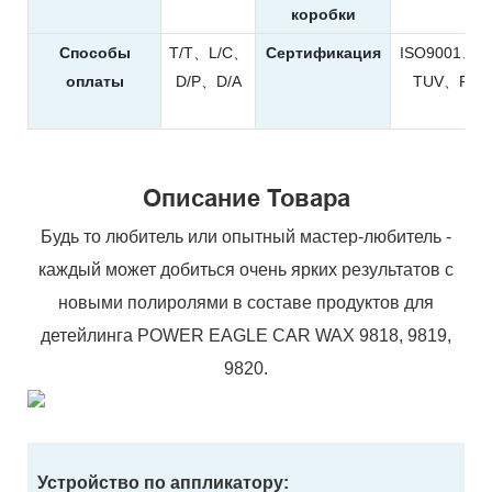
коробки
Способы
T/T、L/C、
Сертификация
ISO9001、
оплаты
D/P、D/A
TUV、REA
Описание Товара
Будь то любитель или опытный мастер-любитель -
каждый может добиться очень ярких результатов с
новыми полиролями в составе продуктов для
детейлинга POWER EAGLE CAR WAX 9818, 9819,
9820.
Устройство по аппликатору: