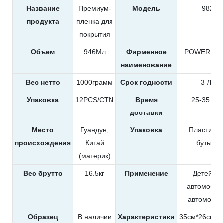
Название
Премиум-
Модель
9820
продукта
пленка для
покрытия
Объем
946Мл
Фирменное
POWER EA
наименование
Вес нетто
1000грамм
Срок годности
3 Лет
Упаковка
12PCS/CTN
Время
25-35 дн
доставки
Место
Гуандун,
Упаковка
Пластиков
происхождения
Китай
бутылка
(материк)
Вес брутто
16.5кг
Применение
Детейлин
автомобил
автомоби
Образец
В наличии
Характеристики
35см*26см*2