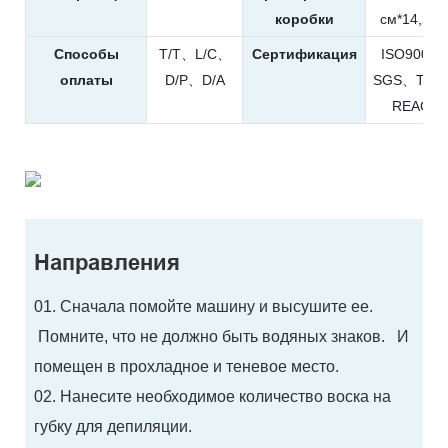
коробки
см*14,2 с
Способы
T/T、L/C、
Сертификация
ISO9001
оплаты
D/P、D/A
SGS、TUV
REACH
Направления
01. Сначала помойте машину и высушите ее.
Помните, что не должно быть водяных знаков. И
помещен в прохладное и теневое место.
02. Нанесите необходимое количество воска на
губку для депиляции.