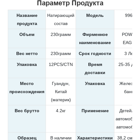
Параметр Продукта
Название
Натирающий
Модель
9963
продукта
состав
Объем
230грамм
Фирменное
POWER
наименование
EAGLE
Вес нетто
230грамм
Срок годности
3 Лет
Упаковка
12PCS/CTN
Время
25-35 дне
доставки
Место
Гуандун,
Упаковка
Железна
происхождения
Китай
банка
(материк)
Вес брутто
4.2кг
Применение
Детейлин
автомобиле
автомобил
Образец
В наличии
Характеристики
38,2 см*25