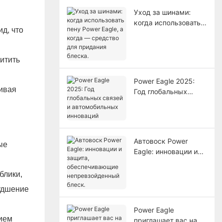
Уход за шинами:
когда использовать
д, что
пену Power Eagle, а
когда — средство
для придания
итить
блеска.
Power Eagle 2025:
чивая
Год глобальных
связей и
автомобильных
инноваций
Автовоск Power
ые
Eagle: инновации и
защита,
обеспечивающие
блики,
непревзойденный
худшение
блеск.
Power Eagle
нием
приглашает вас на