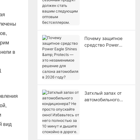
сезонный продукт
должен стать вашим
ая
следующим оптовым
влечены
бестселлером.
ов,
Почему защитное
трим
средство Power
Eagle Shines &
анели в
Protects — это
незаменимое
решение для салона
автомобиля в 2026
году?
Затхлый запах от
овления
автомобильного
ой,
кондиционера? Не
просто опускайте
и
окно! Избавьтесь от
й вид
него полностью за 10
минут и дышите
спокойно в дороге.