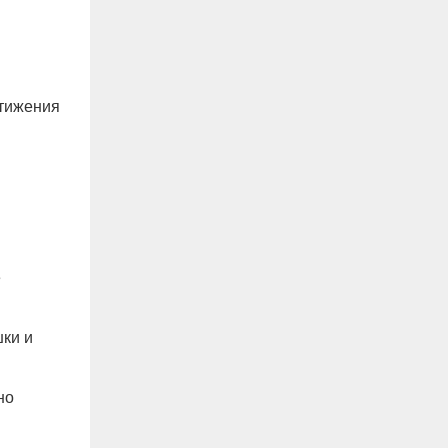
стижения
е
шки и
но