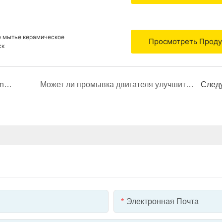
е мытье керамическое
Просмотреть Прод
ск
Power Eagle Shines at the 137th Canton Fair
Может ли промывка двигателя улучшить давление масла?
След
Электронная Почта