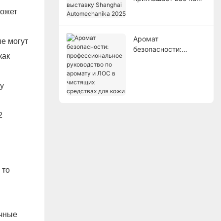
выставку Shanghai
может
Automechanika 2025
Аромат
е могут
безопасности:
как
профессиональное
руководство по
аромату и ЛОС в
у
чистящих средствах
для кожи
 то
.
очные