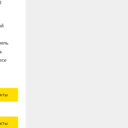
ой
нель
ь
все
укты
укты