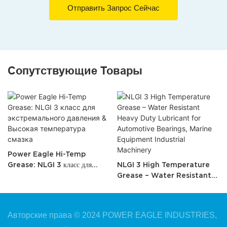
Отправить Запрос Сейчас
Сопутствующие Товары
Power Eagle Hi-Temp
Grease: NLGI 3 класс для
NLGI 3 High Temperature
экстремального давления &
Grease – Water Resistant
Высокая температура смазка
Heavy Duty Lubricant for
Automotive Bearings,
Marine Equipment
Авторские права © 2024 POWER EAGLE INDUSTRIES,
<000000> Industrial