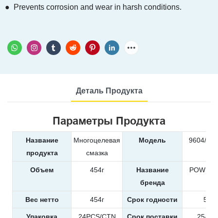
● Prevents corrosion and wear in harsh conditions.
Деталь Продукта
Параметры Продукта
Название
Многоцелевая
Модель
9604/960
продукта
смазка
Объем
454г
Название
POWER 
бренда
Вес нетто
454г
Срок годности
5 го
Упаковка
24PCS/CTN
Срок поставки
25-35