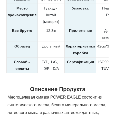
Место
Гуандун,
Упаковка
Пласти
происхождения
Китай
Буты
(материк)
Вес брутто
12.3кг
Приложение
Детей
автомо
Образец
Доступный
Характеристики
42см*31.5
коробки
Способы
T/T、L/C、
Сертификация
ISO900
оплаты
D/P、D/A
TUV、R
Описание Продукта
Многоцелевая смазка POWER EAGLE состоит из
синтетического масла, белого минерального масла,
литиевого мыла и различных антиоксидантных,