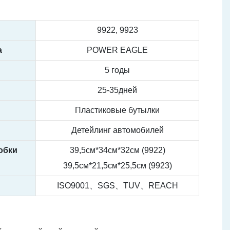
9922, 9923
а
POWER EAGLE
5 годы
25-35дней
Пластиковые бутылки
Детейлинг автомобилей
обки
39,5см*34см*32см (9922)
39,5см*21,5см*25,5см (9923)
ISO9001、SGS、TUV、REACH