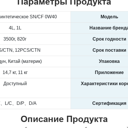
Параметры Продукта
синтетическое SN/CF 0W40
Модель
4L, 1L
Название бренд
3500г, 820г
Срок годности
S/CTN, 12PCS/CTN
Срок поставки
ун, Китай (материк)
Упаковка
14,7 кг, 11 кг
Приложение
Доступный
Характеристики кор
T、L/C、D/P、D/A
Сертификация
Описание Продукта