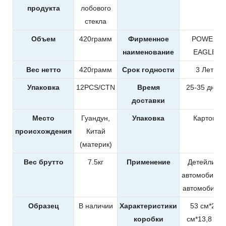
продукта
лобового
стекла
Объем
420грамм
Фирменное
POWER
наименование
EAGLE
Вес нетто
420грамм
Срок годности
3 Лет
Упаковка
12PCS/CTN
Время
25-35 дней
доставки
Место
Гуандун,
Упаковка
Картон
происхождения
Китай
(материк)
Вес брутто
7.5кг
Применение
Детейлинг
автомобилей
автомобиле
Образец
В наличии
Характеристики
53 см*27
коробки
см*13,8 см