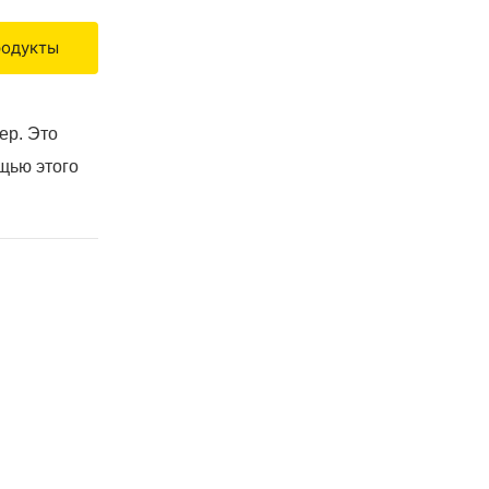
родукты
ер. Это
щью этого