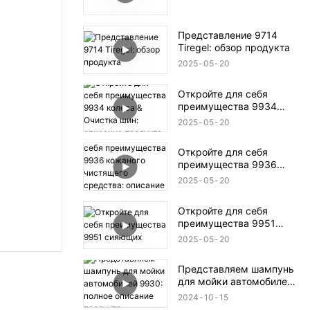
Представление 9714
Tiregel: обзор продукта
2025
05
20
Откройте для себя
преимущества 9934
колеса & Очистка шин:
2025
05
20
описание продукта
Откройте для себя
преимущества 9936
кожаного чистящего
2025
05
20
средства: описание
продукта
Откройте для себя
преимущества 9951
сияющих
2025
05
20
Представляем шампунь
для мойки автомобилей
9930: полное описание
2024
10
15
продукта