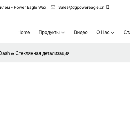
билем - Power Eagle Wax
Sales@dgpowereagle.cn
Home
Продукты
Видео
О Нас
Ст
e Dash & Стеклянная детализация