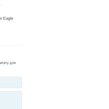
.
r Eagle
итату для