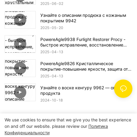
2025
06
02
Узнайте о описании продюка с кожаным
покрытием 9942
2025
05
20
PowereAgle9938 Furlight Restorer Procy -
быстрое исправление, восстановление
ясности, повышение безопасности
2025
04
13
PowereAgle9826 Кристаллическое
покрытие-повышение яркости, защита от
водных ресурсов
2025
04
13
Узнайте о воске кенгуру 9962 — описание
продукта
2024
10
18
We use cookies to ensure that we give you the best experience
on and off our website. please review our
Политика
Авторские права © 2024 POWER EAGLE INDUSTRIES,
Конфиденциальности