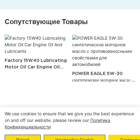
Сопутствующие Товары
Factory 15W40 Lubricating
Motor Oil Car Engine Oil
And Lubricants
POWER EAGLE 5W-30
синтетическое моторное масло с
противоизносными свойствами
для автомобилей
We use cookies to ensure that we give you the best experience
on and off our website. please review our
Политика
Авторские права © 2024 POWER EAGLE INDUSTRIES,
Конфиденциальности
INC. |
Карта сайта
Политика конфиденциальности
Reject
Настройки Cookie
Согласен