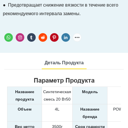
● Предотвращает снижение вязкости в течение всего
рекомендуемого интервала замены.
Деталь Продукта
Параметр Продукта
Название
Синтетическая
Модель
99
продукта
смесь 20 Вт50
Объем
4L
Название
POWER
бренда
Вес нетто
3500г
Срок годности
5 г