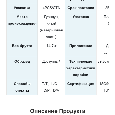
Упаковка
4PCS/CTN
Срок поставки
25-35
Место
Гуандун,
Упаковка
Пласт
происхождения
Китай
бут
(материковая
часть)
Вес брутто
14.7кг
Приложение
Дете
автом
Образец
Доступный
Технические
39,5см*23
характеристики
коробки
Способы
T/T、L/C、
Сертификация
ISO900
оплаты
D/P、D/A
TUV、
Описание Продукта