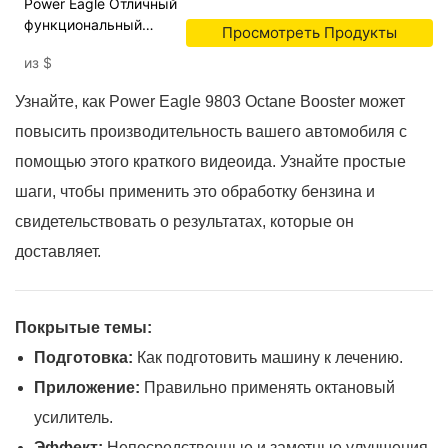
Power Eagle Отличный
функциональный
Просмотреть Продукты
уход за автомобилем
из
$
октановый бустерный
топливо для
Узнайте, как Power Eagle 9803 Octane Booster может
автомобиля для
автомобиля
повысить производительность вашего автомобиля с
помощью этого краткого видеоида. Узнайте простые
шаги, чтобы применить это обработку бензина и
свидетельствовать о результатах, которые он
доставляет.
Покрытые темы:
Подготовка:
Как подготовить машину к лечению.
Приложение:
Правильно применять октановый
усилитель.
Эффект:
Непосредственные и заметные улучшения