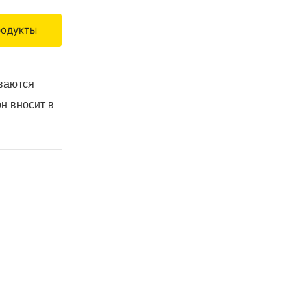
родукты
ываются
н вносит в