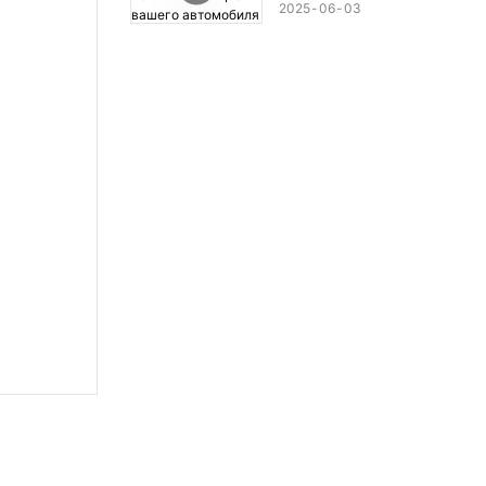
потенциал вашего
2025
06
03
автомобиля