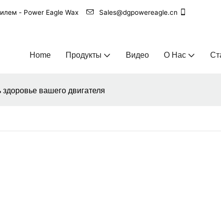
билем - Power Eagle Wax
Sales@dgpowereagle.cn
Home
Продукты
Видео
О Нас
Ст
ь здоровье вашего двигателя